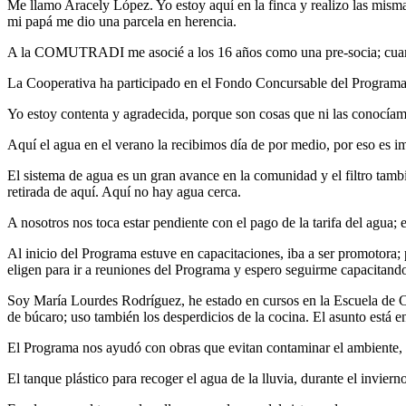
Me llamo Aracely López. Yo estoy aquí en la finca y realizo las mi
mi papá me dio una parcela en herencia.
A la COMUTRADI me asocié a los 16 años como una pre-socia; cuand
La Cooperativa ha participado en el Fondo Concursable del Programa y 
Yo estoy contenta y agradecida, porque son cosas que ni las conocíam
Aquí el agua en el verano la recibimos día de por medio, por eso es im
El sistema de agua es un gran avance en la comunidad y el filtro tamb
retirada de aquí. Aquí no hay agua cerca.
A nosotros nos toca estar pendiente con el pago de la tarifa del agua
Al inicio del Programa estuve en capacitaciones, iba a ser promoto
eligen para ir a reuniones del Programa y espero seguirme capacitando
Soy María Lourdes Rodríguez, he estado en cursos en la Escuela de Ca
de búcaro; uso también los desperdicios de la cocina. El asunto está en
El Programa nos ayudó con obras que evitan contaminar el ambiente, 
El tanque plástico para recoger el agua de la lluvia, durante el invie