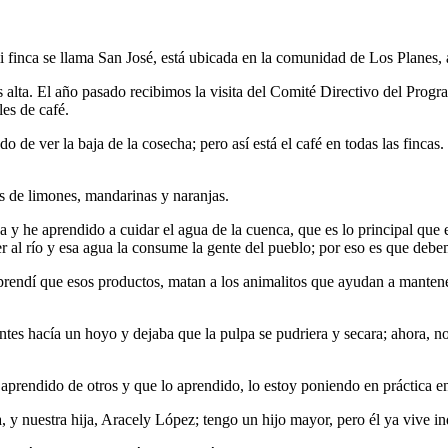
nca se llama San José, está ubicada en la comunidad de Los Planes, aqu
ta. El año pasado recibimos la visita del Comité Directivo del Program
les de café.
o de ver la baja de la cosecha; pero así está el café en todas las fincas
as de limones, mandarinas y naranjas.
 y he aprendido a cuidar el agua de la cuenca, que es lo principal que 
aer al río y esa agua la consume la gente del pueblo; por eso es que deb
rendí que esos productos, matan a los animalitos que ayudan a mantener
antes hacía un hoyo y dejaba que la pulpa se pudriera y secara; ahora,
 aprendido de otros y que lo aprendido, lo estoy poniendo en práctica en
y nuestra hija, Aracely López; tengo un hijo mayor, pero él ya vive i