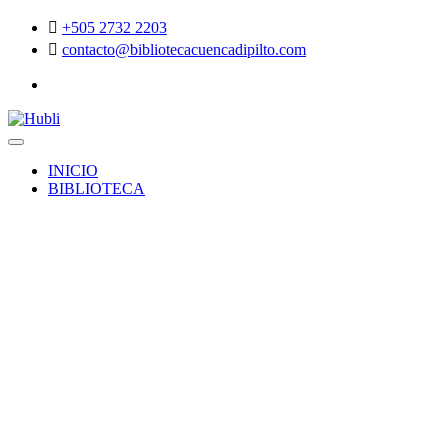
+505 2732 2203
contacto@bibliotecacuencadipilto.com
INICIO
BIBLIOTECA