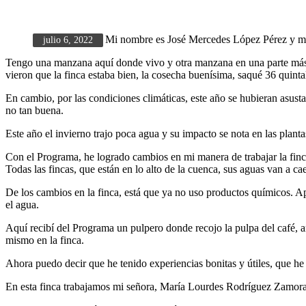
Mi nombre es José Mercedes López Pérez y mi fi
julio 6, 2022
Tengo una manzana aquí donde vivo y otra manzana en una parte más al
vieron que la finca estaba bien, la cosecha buenísima, saqué 36 quinta
En cambio, por las condiciones climáticas, este año se hubieran asustad
no tan buena.
Este año el invierno trajo poca agua y su impacto se nota en las plant
Con el Programa, he logrado cambios en mi manera de trabajar la finca
Todas las fincas, que están en lo alto de la cuenca, sus aguas van a c
De los cambios en la finca, está que ya no uso productos químicos. Ap
el agua.
Aquí recibí del Programa un pulpero donde recojo la pulpa del café, 
mismo en la finca.
Ahora puedo decir que he tenido experiencias bonitas y útiles, que he
En esta finca trabajamos mi señora, María Lourdes Rodríguez Zamora, 