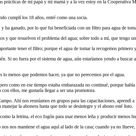
smas prácticas de mi papá y mi mamá y a la vez estoy en la Cooperativ
o cumplí los 18 años, entré como una socia.
ha ganado, por lo que fui beneficiada con un filtro para agua de tomar.
os y que resuelven el problema del agua; sobre todo a mí, que tengo una
portante tener el filtro; porque el agua de tomar la recogemos primero y
ién. Si no fuera por el sistema de agua, aún estaríamos yendo a buscar
; es lo menos que podemos hacer, ya que no perecemos por el agua.
ra; pero como en ese tiempo estaba embarazada no continué, porque hab
 con ellos, me gustaría llegar a ser una promotora.
mpo. Ahí nos reuníamos en grupos para las capacitaciones, aprendí a ha
 manejar la abonera hasta que todo se desintegre y el abono esté listo.
como la letrina, el eco fogón para usar menos leña y producir menos h
rno nos nos mantiene el agua aquí al lado de la casa; cuando ya no llueve