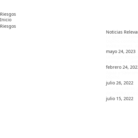
Riesgos
Inicio
Riesgos
Noticias Releva
Costado Oeste de la Alcaldía Municipal de
La gestión comu
Dipilto, Nueva Segovia.
Dipilto continu
Email: contacto@bibliotecacuencadipilto.com
instituciones, 
mayo 24, 2023
+505 2732 2203
Diálogos Regio
Latina y el Cari
febrero 24, 202
Agua y Saneam
Dipilto
julio 26, 2022
Usarán títeres 
de Dipilto y Oco
julio 15, 2022