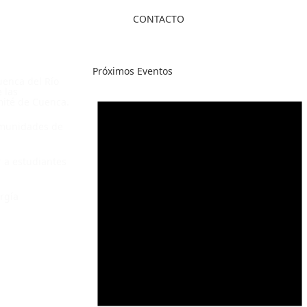
CONTACTO
Próximos Eventos
uenca del Río
 las
omité de Cuenca.
omunidades de
r a estudiantes
rgía