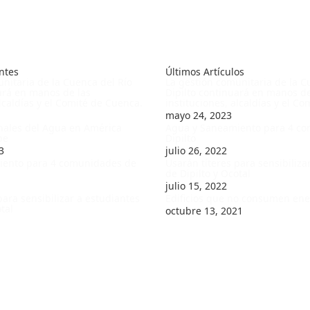
ntes
Últimos Artículos
nitaria de la Cuenca del Río
La gestión comunitaria de la C
ará en manos de las
Dipilto continuará en manos de
alcaldías y el Comité de Cuenca.
instituciones, alcaldías y el C
mayo 24, 2023
nales del Agua en América
Agua y Saneamiento para 4 c
be
Dipilto
3
julio 26, 2022
iento para 4 comunidades de
Usarán títeres para sensibiliza
de Dipilto y Ocotal
julio 15, 2022
para sensibilizar a estudiantes
Edificios que no consumen ene
tal
octubre 13, 2021