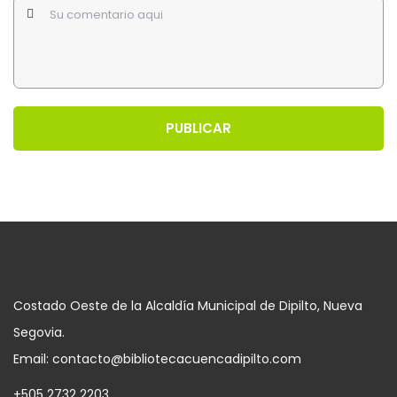
PUBLICAR
Costado Oeste de la Alcaldía Municipal de Dipilto, Nueva
Segovia.
Email: contacto@bibliotecacuencadipilto.com
+505 2732 2203