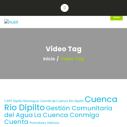
Video Tag
Inicio
Video Tag
Cuenca
CAPS Dipilto Nicaragua
Comité de Cuenca Río Dipilto
Río Dipilto
Gestión Comunitaria
del Agua
La Cuenca Conmigo
Cuenta
Promotores Hídricos