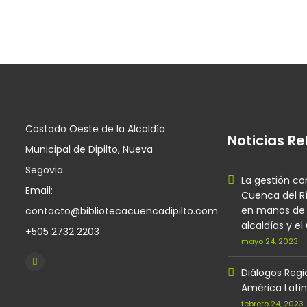
Costado Oeste de la Alcaldía
Noticias R
Municipal de Dipilto, Nueva
Segovia.
La gestión co
Email:
Cuenca del Rí
en manos de l
contacto@bibliotecacuencadipilto.com
alcaldías y e
+505 2732 2203
mayo 24, 2023
Diálogos Regi
América Latin
febrero 24, 2023