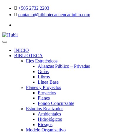
+505 2732 2203
contacto@bibliotecacuencadipilto.com
INICIO
BIBLIOTECA
Ejes Estratégicos
Alianzas Público – Privadas
Guías
Libros
Línea Base
Planes y Proyectos
Proyectos
Planes
Fondo Concursable
Estudios Realizados
Ambientales
Hidrológicos
Riesgos
Modelo Organizativo