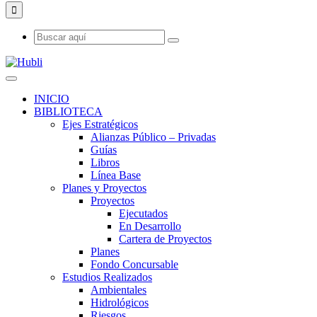
INICIO
BIBLIOTECA
Ejes Estratégicos
Alianzas Público – Privadas
Guías
Libros
Línea Base
Planes y Proyectos
Proyectos
Ejecutados
En Desarrollo
Cartera de Proyectos
Planes
Fondo Concursable
Estudios Realizados
Ambientales
Hidrológicos
Riesgos