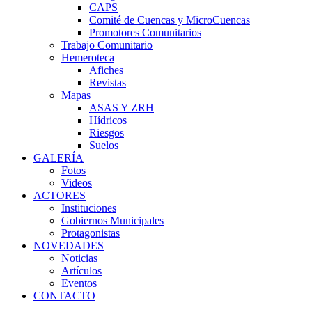
CAPS
Comité de Cuencas y MicroCuencas
Promotores Comunitarios
Trabajo Comunitario
Hemeroteca
Afiches
Revistas
Mapas
ASAS Y ZRH
Hídricos
Riesgos
Suelos
GALERÍA
Fotos
Videos
ACTORES
Instituciones
Gobiernos Municipales
Protagonistas
NOVEDADES
Noticias
Artículos
Eventos
CONTACTO