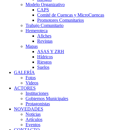
Modelo Organizativo
CAPS
Comité de Cuencas y MicroCuencas
Promotores Comunitarios
Trabajo Comunitario
Hemeroteca
Afiches
Revistas
Mapas
ASAS Y ZRH
Hídricos
Riesgos
Suelos
GALERÍA
Fotos
Videos
ACTORES
Instituciones
Gobiernos Municipales
Protagonistas
NOVEDADES
Noticias
Artículos
Eventos
CONTACTO