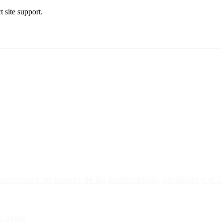
t site support.
via.
ontinuará en manos de las instituciones, alcaldías y el
 Caribe