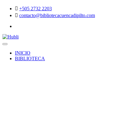
+505 2732 2203
contacto@bibliotecacuencadipilto.com
INICIO
BIBLIOTECA