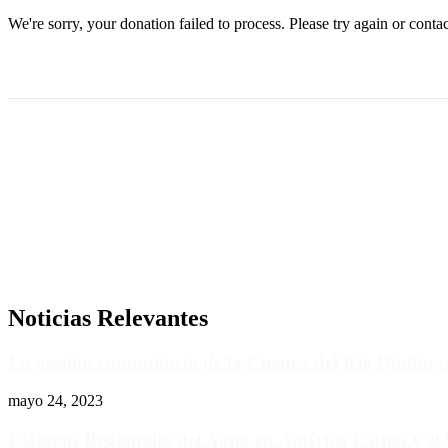
We're sorry, your donation failed to process. Please try again or contac
Costado Oeste de la Alcaldía Municipal de Dipilto, Nueva Sego
Email: contacto@bibliotecacuencadipilto.com
+505 2732 2203
Noticias Relevantes
La gestión comunitaria de la Cuenca del Río Dipilto c
mayo 24, 2023
Diálogos Regionales del Agua en América Latina y el